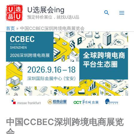
跳
U选展会ing
至
搜
预定特价展位，就找U选U品
内
索
容
首页
中国CCBEC深圳跨境电商展览会
中国CCBEC深圳跨境电商展览
会