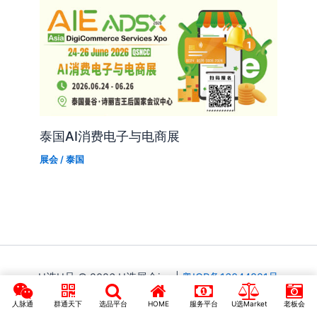
泰国AI消费电子与电商展
展会
/
泰国
U选U品 © 2026 U选展会ing
|
粤ICP备16044821号
人脉通
群通天下
选品平台
HOME
服务平台
U选Market
老板会